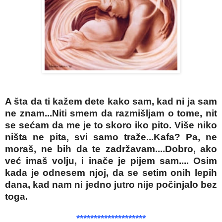
A šta da ti kažem dete kako sam, kad ni ja sam
ne znam...Niti smem da razmišljam o tome, nit
se sećam da me je to skoro iko pito. Više niko
ništa ne pita, svi samo traže...Kafa? Pa, ne
moraš, ne bih da te zadržavam....Dobro, ako
već imaš volju, i inače je pijem sam.... Osim
kada je odnesem njoj, da se setim onih lepih
dana, kad nam ni jedno jutro nije počinjalo bez
toga.
********************