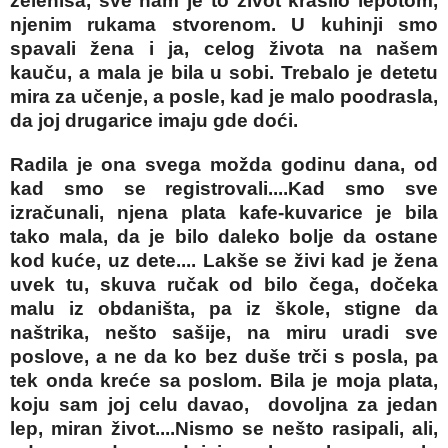
zeleniša, sve nam je to život krasilo lepotom,
njenim rukama stvorenom. U kuhinji smo
spavali žena i ja, celog života na našem
kauču, a mala je bila u sobi. Trebalo je detetu
mira za učenje, a posle, kad je malo poodrasla,
da joj drugarice imaju gde doći.
Radila je ona svega možda godinu dana, od
kad smo se registrovali....Kad smo sve
izračunali, njena plata kafe-kuvarice je bila
tako mala, da je bilo daleko bolje da ostane
kod kuće, uz dete.... Lakše se živi kad je žena
uvek tu, skuva ručak od bilo čega, dočeka
malu iz obdaništa, pa iz škole, stigne da
naštrika, nešto sašije, na miru uradi sve
poslove, a ne da ko bez duše trči s posla, pa
tek onda kreće sa poslom. Bila je moja plata,
koju sam joj celu davao, dovoljna za jedan
lep, miran život....Nismo se nešto rasipali, ali,