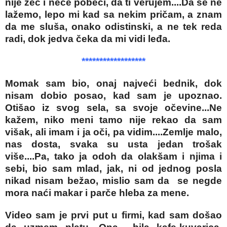
nije zec i neće pobeći, da ti verujem....Da se ne
lažemo, lepo mi kad sa nekim pričam, a znam
da me sluša, onako odistinski, a ne tek reda
radi, dok jedva čeka da mi vidi leđa.
******************
Momak sam bio, onaj najveći bednik, dok
nisam dobio posao, kad sam je upoznao.
Otišao iz svog sela, sa svoje očevine...Ne
kažem, niko meni tamo nije rekao da sam
višak, ali imam i ja oči, pa vidim....Zemlje malo,
nas dosta, svaka su usta jedan trošak
više....Pa, tako ja odoh da olakšam i njima i
sebi, bio sam mlad, jak, ni od jednog posla
nikad nisam bežao, mislio sam da se negde
mora naći makar i parče hleba za mene.
Video sam je prvi put u firmi, kad sam došao