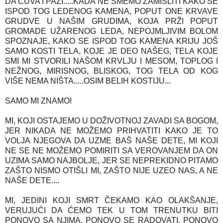
DA ČUVA I PAZI.....KADA NE SMEMO ZAMISLITI KAKO SE
ISPOD TOG LEDENOG KAMENA, POPUT ONE KRVAVE
GRUDVE U NAŠIM GRUDIMA, KOJA PRŽI POPUT
GROMADE UŽARENOG LEDA, NEPOJMLJIVIM BOLOM
SPOZNAJE, KAKO SE ISPOD TOG KAMENA KRIJU JOŠ
SAMO KOSTI TELA, KOJE JE DEO NAŠEG, TELA KOJE
SMI MI STVORILI NAŠOM KRVLJU I MESOM, TOPLOG I
NEŽNOG, MIRISNOG, BLISKOG, TOG TELA OD KOG
VIŠE NEMA NIŠTA.....OSIM BELIH KOSTIJU...
SAMO MI ZNAMO!
MI, KOJI OSTAJEMO U DOŽIVOTNOJ ZAVADI SA BOGOM,
JER NIKADA NE MOŽEMO PRIHVATITI KAKO JE TO
VOLJA NJEGOVA DA UZME BAŠ NAŠE DETE, MI KOJI
NE SE NE MOŽEMO POMIRITI SA VEROVANJEM DA ON
UZIMA SAMO NAJBOLJE, JER SE NEPREKIDNO PITAMO
ZAŠTO NISMO OTIŠLI MI, ZAŠTO NIJE UZEO NAS, A NE
NAŠE DETE....
MI, JEDINI KOJI SMRT ČEKAMO KAO OLAKŠANJE,
VERUJUĆI DA ĆEMO TEK U TOM TRENUTKU BITI
PONOVO SA NJIMA, PONOVO SE RADOVATI, PONOVO