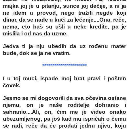
majka joj je u pitanju, sunce joj dečije, a ni ja
ne idem u provod, nego tražiti negde koji
dinar, da se nađe u kući za lečenje....Ona, reče,
nema, eto baš su ušli u neke kredite, pa je
mislila i od nas da uzme.
Jedva ti ja nju ubedih da uz rođenu mater
bude, dok se ja ne vratim.
**********************
I u toj muci, ispade moj brat pravi i pošten
čovek.
Jesmo se mi dogovorili da sva očevina ostane
njemu, on je naše roditelje dohranio i
sahranio....Ali, on, čim me je video onako
ubezumljenog, pa još kad mu ispričah o čemu
se radi, reče da će prodati jednu njivu, koju