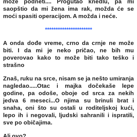
može podneti.... Progutao knedlu, pa mi
saopštio da mi žena ima rak, možda će se
moći spasiti operacijom. A možda i neće.
**********************
A onda dođe vreme, crno da crnje ne može
biti. I da mi je neko pričao, ne bih mu
poverovao kako to može biti tako teško i
strašno
Znaš, ruku na srce, nisam se ja nešto umiranja
nagledao.....Otac i majka dočekaše lepe
godine, pa odoše, oboje od srca za nekih
jedva 6 meseci...O njima su brinuli brat i
snaha, oni što su ostali u roditeljskoj kući,
lepo ih i negovali, ljudski sahranili i ispratili,
sve po običajima.
Ali ovo?