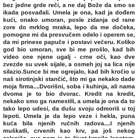
bez jedne grde reči, a ne daj Bože da smo se
ikada posvađali. Umela je ona, kad ja dođem
kući, onako umoran, posle zidanja od rane
zore do mrklog mraka, lepo da me dočeka,
pomogne mi da presvučem odelo i operem se,
da mi prinese papuče i postavi večeru. Koliko
god bio umoran, sve bi me prošlo, kad bih
video one njene ugalj - crne oči, kao dve
zvezde su uvek sijale, a osmeh joj sa lica nije
silazio.Sunce bi me ogrejalo, kad bih kročio u
naš sirotinjski stančić, što mi ga nekako dade
moja firma....Dvorišni, soba i kuhinja, ali nama
dvoma je to bio dvorac. Kredit na kredit,
nekako smo ga namestili, a umela je ona da to
tako lepo udesi, da dušu svoju odmoriš u toj
lepoti. Umela je da lepo veze i hekla, puna
kuća bila njenih ručnih radova....I njenih
muškatli, crvenih kao krv, pa još nekog