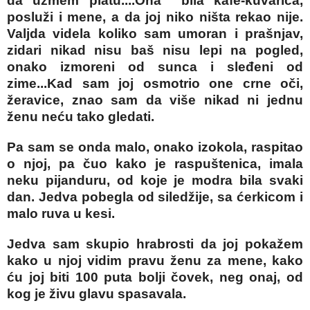
da uzmem platu....Ona bila kafe-kuvarica,
posluži i mene, a da joj niko ništa rekao nije.
Valjda videla koliko sam umoran i prašnjav,
zidari nikad nisu baš nisu lepi na pogled,
onako izmoreni od sunca i sleđeni od
zime...Kad sam joj osmotrio one crne oči,
žeravice, znao sam da više nikad ni jednu
ženu neću tako gledati.
Pa sam se onda malo, onako izokola, raspitao
o njoj, pa čuo kako je raspuštenica, imala
neku pijanduru, od koje je modra bila svaki
dan. Jedva pobegla od siledžije, sa ćerkicom i
malo ruva u kesi.
Jedva sam skupio hrabrosti da joj pokažem
kako u njoj vidim pravu ženu za mene, kako
ću joj biti 100 puta bolji čovek, neg onaj, od
kog je živu glavu spasavala.