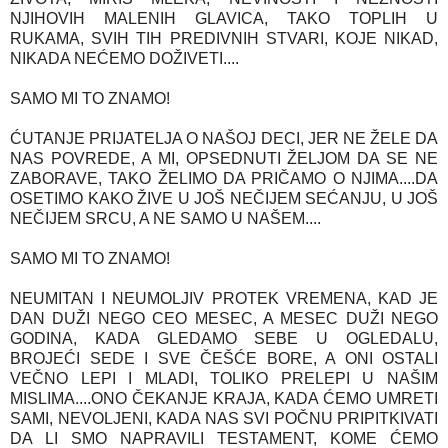
NJIHOVIH MALENIH GLAVICA, TAKO TOPLIH U
RUKAMA, SVIH TIH PREDIVNIH STVARI, KOJE NIKAD,
NIKADA NEĆEMO DOŽIVETI....
SAMO MI TO ZNAMO!
ĆUTANJE PRIJATELJA O NAŠOJ DECI, JER NE ŽELE DA
NAS POVREDE, A MI, OPSEDNUTI ŽELJOM DA SE NE
ZABORAVE, TAKO ŽELIMO DA PRIČAMO O NJIMA....DA
OSETIMO KAKO ŽIVE U JOŠ NEČIJEM SEĆANJU, U JOŠ
NEČIJEM SRCU, A NE SAMO U NAŠEM....
SAMO MI TO ZNAMO!
NEUMITAN I NEUMOLJIV PROTEK VREMENA, KAD JE
DAN DUŽI NEGO CEO MESEC, A MESEC DUŽI NEGO
GODINA, KADA GLEDAMO SEBE U OGLEDALU,
BROJEĆI SEDE I SVE ČEŠĆE BORE, A ONI OSTALI
VEČNO LEPI I MLADI, TOLIKO PRELEPI U NAŠIM
MISLIMA....ONO ČEKANJE KRAJA, KADA ĆEMO UMRETI
SAMI, NEVOLJENI, KADA NAS SVI POČNU PRIPITKIVATI
DA LI SMO NAPRAVILI TESTAMENT, KOME ĆEMO