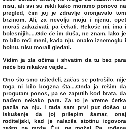
nisu, ali svi su rekli kako moramo ponovo na
pregled, čim joj je zdravlje oronjavalo tom
brzinom. Ali, za nevolju moju i njenu, opet
moraš zakazivati, pa čekati. Rekoše mi, ima i
bolesnijih.....Gde će im duša, ne znam, lako je
to bilo reći meni, kada nju, onako iznemoglu i
bolnu, nisu morali gledati.
Vidim ja zla očima i shvatim da tu bez para
neće biti nikakve vajde...
Ono što smo uštedeli, začas se potrošilo, nije
toga ni bilo bogzna šta....Onda ja rešim da
progutam ponos, pa se zaputih kod brata, da
nađem nekako pare. Za to je vreme ćerka
pazila na nju. I tada sam prvi put došao u
iskušenje da joj prilepim šamar, onaj
roditeljski, kad je nalazila stotinu izgovora
zašto ne može...Čuj, ne može! Pa, rođena