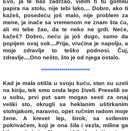
Evo, ja te baš zadržao, vidim ti tu gomilu
papira na stolu, nije tebi lako.... Dobro, ako ti
kažeš, posedeću još malo, nije problem za
mene, ja inače sa vremenom ne znam šta ću,
ali mi tebe žao, da te neko ne grdi. Neće,
kažeš? Dobro, neću ja još dugo, samo da
popijem ovaj sok....Prija, vrućina je napolju, a
moje zdravlje to teško podnosi. Čuj,
zdravlje....Ono nešto, što je od njega ostalo.
************************
Kad je mala otišla u svoju kuću, stan su uzeli
na kiriju, tek smo onda lepo živeli. Preselili se
u sobu, prvi put sam mogao sesti za onaj
veliki sto, okrugli sa heklanim uštirkanim
stolnjakom, naravno, opet ručnim radom moje
žene. A krevet lep, širok, sa svilenim
pokrivačem, koji je ona šila i vezla, milina ga