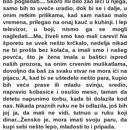
bilo pogledati.... Skoro mi bilo žao leći u njega,
samo bih to uveče uradio, dok bi se i dalje, u
onim retkim prilikama, kad sam našao malo
vremena, prilegao na onaj kauč u kuhinji. I lep
televizor, u boji, nismo ga se mogli
nagledati....Ma, živeli smo kao mali carevi! Na
šporetu se uvek nešto krčkalo, nedelja nikad
ne bi prošla bez kolača, a imali smo i našeg
povrća, što je žena imala u baštici ispred
naših prozora, sa onim crvenim muškatlama,
dovoljno da baš za svaku stvar ne mora ići na
pijacu. A, kad bi se uštedelo nešto para, kupio
bih veće prase ili mladu svinju, sredio,
napravio kobasice i osušio meso, taman da
detetu napunimo torbu, kada bi dolazila kod
nas. Nikada praznih ruku ne bi odlazila, još bih
joj ja, da mati ne vidi, tutnuo u ruku koji
dinar...Žensko je, mora imati svoju paru, da
kupi sebi nešto lepo, mladosti to i pripada.