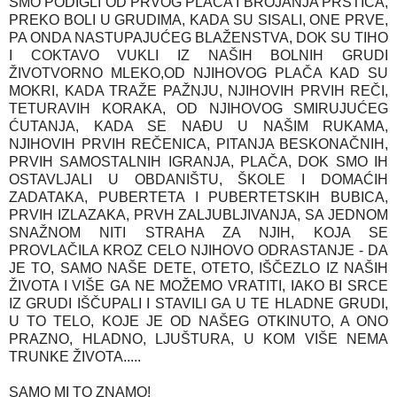
SMO PODIGLI OD PRVOG PLAČA I BROJANJA PRSTIĆA,
PREKO BOLI U GRUDIMA, KADA SU SISALI, ONE PRVE,
PA ONDA NASTUPAJUĆEG BLAŽENSTVA, DOK SU TIHO
I COKTAVO VUKLI IZ NAŠIH BOLNIH GRUDI
ŽIVOTVORNO MLEKO,OD NJIHOVOG PLAČA KAD SU
MOKRI, KADA TRAŽE PAŽNJU, NJIHOVIH PRVIH REČI,
TETURAVIH KORAKA, OD NJIHOVOG SMIRUJUĆEG
ĆUTANJA, KADA SE NAĐU U NAŠIM RUKAMA,
NJIHOVIH PRVIH REČENICA, PITANJA BESKONAČNIH,
PRVIH SAMOSTALNIH IGRANJA, PLAČA, DOK SMO IH
OSTAVLJALI U OBDANIŠTU, ŠKOLE I DOMAĆIH
ZADATAKA, PUBERTETA I PUBERTETSKIH BUBICA,
PRVIH IZLAZAKA, PRVH ZALJUBLJIVANJA, SA JEDNOM
SNAŽNOM NITI STRAHA ZA NJIH, KOJA SE
PROVLAČILA KROZ CELO NJIHOVO ODRASTANJE - DA
JE TO, SAMO NAŠE DETE, OTETO, IŠČEZLO IZ NAŠIH
ŽIVOTA I VIŠE GA NE MOŽEMO VRATITI, IAKO BI SRCE
IZ GRUDI IŠČUPALI I STAVILI GA U TE HLADNE GRUDI,
U TO TELO, KOJE JE OD NAŠEG OTKINUTO, A ONO
PRAZNO, HLADNO, LJUŠTURA, U KOM VIŠE NEMA
TRUNKE ŽIVOTA.....
SAMO MI TO ZNAMO!