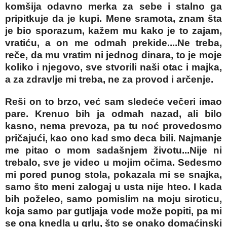
komšija odavno merka za sebe i stalno ga
pripitkuje da je kupi. Mene sramota, znam šta
je bio sporazum, kažem mu kako je to zajam,
vratiću, a on me odmah prekide....Ne treba,
reče, da mu vratim ni jednog dinara, to je moje
koliko i njegovo, sve stvorili naši otac i majka,
a za zdravlje mi treba, ne za provod i arčenje.
Reši on to brzo, već sam sledeće večeri imao
pare. Krenuo bih ja odmah nazad, ali bilo
kasno, nema prevoza, pa tu noć provedosmo
pričajući, kao ono kad smo deca bili. Najmanje
me pitao o mom sadašnjem životu...Nije ni
trebalo, sve je video u mojim očima. Sedesmo
mi pored punog stola, pokazala mi se snajka,
samo što meni zalogaj u usta nije hteo. I kada
bih poželeo, samo pomislim na moju siroticu,
koja samo par gutljaja vode može popiti, pa mi
se ona knedla u grlu, što se onako domaćinski