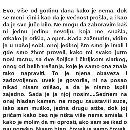
Evo, više od godinu dana kako je nema, dok
se meni čini i kao da je večnost prošla, a i kao
da je sve juče bilo. Ne mogu da zaboravim baš
ni jednu jedinu nevolju, koja me snašla,
otkako je otišla, a opet...Kada zažmurim, vidim
je u našoj sobi, onoj jedinoj što smo je imali i
gde smo život proveli, kako mi svako jutro
nosi tacnu, sa dve šoljice i činijicom slatkog,
onog od belih trešanja, koje je samo ona znala
tako napraviti. To je njena obaveza i
zadovoljstvo, uvek je govorila, ni na posao
nikad nisam otišao, a da je nismo ispili
zajedno. Sada je ja njoj nosim....Sednem na
onaj hladan kamen, ne mogu zaustaviti suze,
iako sam muško, jedna drugu stiže, dok joj
pričam kako bez nje ništa više nema smisla. I
kako je molim da mi oprosti, ako sam se ikad o
nju ogrešio. Nisam hteo, čovek je samo čovek,