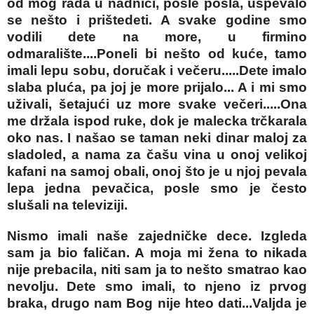
od mog rada u nadnici, posle posla, uspevalo
se nešto i prištedeti. A svake godine smo
vodili dete na more, u firmino
odmaralište....Poneli bi nešto od kuće, tamo
imali lepu sobu, doručak i večeru.....Dete imalo
slaba pluća, pa joj je more prijalo... A i mi smo
uživali, šetajući uz more svake večeri.....Ona
me držala ispod ruke, dok je malecka trčkarala
oko nas. I našao se taman neki dinar maloj za
sladoled, a nama za čašu vina u onoj velikoj
kafani na samoj obali, onoj što je u njoj pevala
lepa jedna pevačica, posle smo je često
slušali na televiziji.
Nismo imali naše zajedničke dece. Izgleda
sam ja bio faličan. A moja mi žena to nikada
nije prebacila, niti sam ja to nešto smatrao kao
nevolju. Dete smo imali, to njeno iz prvog
braka, drugo nam Bog nije hteo dati...Valjda je