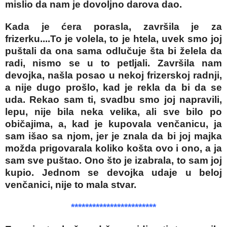
mislio da nam je dovoljno darova dao.
Kada je ćera porasla, završila je za
frizerku....To je volela, to je htela, uvek smo joj
puštali da ona sama odlučuje šta bi želela da
radi, nismo se u to petljali. Završila nam
devojka, našla posao u nekoj frizerskoj radnji,
a nije dugo prošlo, kad je rekla da bi da se
uda. Rekao sam ti, svadbu smo joj napravili,
lepu, nije bila neka velika, ali sve bilo po
običajima, a, kad je kupovala venčanicu, ja
sam išao sa njom, jer je znala da bi joj majka
možda prigovarala koliko košta ovo i ono, a ja
sam sve puštao. Ono što je izabrala, to sam joj
kupio. Jednom se devojka udaje u beloj
venčanici, nije to mala stvar.
************************