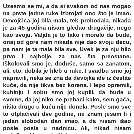
Uzesmo se mi, a da si svakom od nas mogao
na prste jedne ruke izbrojati ono što je imao.
Devojčica joj bila mala, tek prohodala, nikada
je za 45 godina nisam gledao drugačije, nego
kao svoju. Valjda je to tako i moralo da bude,
onaj od gore nam nikada nije dao svoju decu,
pa nam je ta mala bila sve. Uvek je za nju bilo
prvo i najbolje, za nas šta preostane.
Iškolovali smo je, doduše, samo sa zanatom,
ali, eto, dobila je hleb u ruke. I svadbu smo joj
napravili, neka se zna da devojka ide iz čestite
kuće, da nije tikva bez korena. I lepo opremili,
kuhinju i sobu smo joj kupili, da bude u
svome, da joj niko ne prebaci kako, sem gaća,
ništa drugo u kuću nije donela. Posle smo sve
to otplaćivali dve godine, ne znam jesam li i
jedan slobodan dan imao, a da nisam išao
posle posla u nadnicu. Ali, nikad nisam