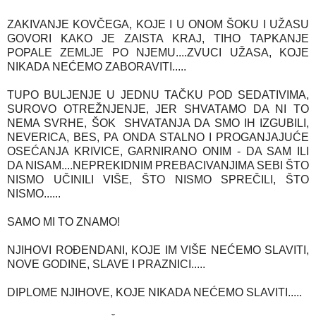
ZAKIVANJE KOVČEGA, KOJE I U ONOM ŠOKU I UŽASU
GOVORI KAKO JE ZAISTA KRAJ, TIHO TAPKANJE
POPALE ZEMLJE PO NJEMU....ZVUCI UŽASA, KOJE
NIKADA NEĆEMO ZABORAVITI.....
TUPO BULJENJE U JEDNU TAČKU POD SEDATIVIMA,
SUROVO OTREŽNJENJE, JER SHVATAMO DA NI TO
NEMA SVRHE, ŠOK SHVATANJA DA SMO IH IZGUBILI,
NEVERICA, BES, PA ONDA STALNO I PROGANJAJUĆE
OSEĆANJA KRIVICE, GARNIRANO ONIM - DA SAM ILI
DA NISAM....NEPREKIDNIM PREBACIVANJIMA SEBI ŠTO
NISMO UČINILI VIŠE, ŠTO NISMO SPREČILI, ŠTO
NISMO......
SAMO MI TO ZNAMO!
NJIHOVI ROĐENDANI, KOJE IM VIŠE NEĆEMO SLAVITI,
NOVE GODINE, SLAVE I PRAZNICI.....
DIPLOME NJIHOVE, KOJE NIKADA NEĆEMO SLAVITI.....