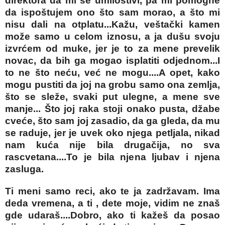
direktora da mi se umilostivi, pa mi pomogne
da ispoštujem ono što sam morao, a što mi
nisu dali na otplatu...Kažu, veštački kamen
može samo u celom iznosu, a ja dušu svoju
izvrćem od muke, jer je to za mene prevelik
novac, da bih ga mogao isplatiti odjednom...I
to ne što neću, već ne mogu....A opet, kako
mogu pustiti da joj na grobu samo ona zemlja,
što se sleže, svaki put ulegne, a mene sve
manje... Što joj raka stoji onako pusta, džabe
cveće, što sam joj zasadio, da ga gleda, da mu
se raduje, jer je uvek oko njega petljala, nikad
nam kuća nije bila drugačija, no sva
rascvetana....To je bila njena ljubav i njena
zasluga.
Ti meni samo reci, ako te ja zadržavam. Ima
deda vremena, a ti , dete moje, vidim ne znaš
gde udaraš....Dobro, ako ti kažeš da posao