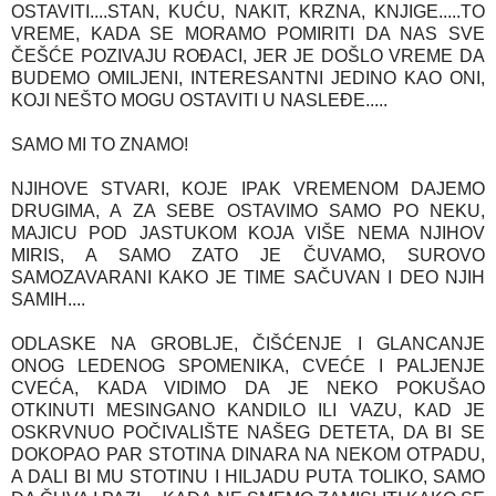
OSTAVITI....STAN, KUĆU, NAKIT, KRZNA, KNJIGE.....TO
VREME, KADA SE MORAMO POMIRITI DA NAS SVE
ČEŠĆE POZIVAJU ROĐACI, JER JE DOŠLO VREME DA
BUDEMO OMILJENI, INTERESANTNI JEDINO KAO ONI,
KOJI NEŠTO MOGU OSTAVITI U NASLEĐE.....
SAMO MI TO ZNAMO!
NJIHOVE STVARI, KOJE IPAK VREMENOM DAJEMO
DRUGIMA, A ZA SEBE OSTAVIMO SAMO PO NEKU,
MAJICU POD JASTUKOM KOJA VIŠE NEMA NJIHOV
MIRIS, A SAMO ZATO JE ČUVAMO, SUROVO
SAMOZAVARANI KAKO JE TIME SAČUVAN I DEO NJIH
SAMIH....
ODLASKE NA GROBLJE, ČIŠĆENJE I GLANCANJE
ONOG LEDENOG SPOMENIKA, CVEĆE I PALJENJE
CVEĆA, KADA VIDIMO DA JE NEKO POKUŠAO
OTKINUTI MESINGANO KANDILO ILI VAZU, KAD JE
OSKRVNUO POČIVALIŠTE NAŠEG DETETA, DA BI SE
DOKOPAO PAR STOTINA DINARA NA NEKOM OTPADU,
A DALI BI MU STOTINU I HILJADU PUTA TOLIKO, SAMO