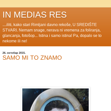
IN MEDIAS RES
....iliti, kako stari Rimljani davno rekoše, U SREDIŠTE
STVARI. Nemam snage, nerava ni vremena za foliranja,
glancanja, fotošop... Istina i samo istina! Pa, dopalo se to
nekome ili ne!
26. октобар 2015.
SAMO MI TO ZNAMO