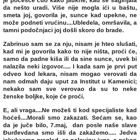
je počešće čuo kako jaukne, kad se saginjala
da nešto uradi. Više nije mogla ići u baštu,
smeta joj, govorila je, sunce kad upekne, ne
može podneti vrućinu....Ubledela, omršavila, a
tamni podočnjaci joj došli skoro do brade.
Zabrinuo sam se za nju, nisam je hteo slušati,
kad mi je govorila kako to nije ništa, proći će,
samo da padne kiša ili da sine sunce, uvek bi
nalazila neki izgovor..... I kada sam je prvi put
odveo kod lekara, nisam mogao verovati da
nam odmah daju uput za Institut u Kamenici;
nekako sam sve verovao da su to neke
ženske boljke, koje će proći.
E, ali vraga....Ne možeš ti kod specijaliste kad
hoćeš....Morali smo zakazati. Sećam se, kao
da je juče bilo, 7.maj, dan posle naše slave
Đurđevdana smo išli da zakažemo..... Jedva