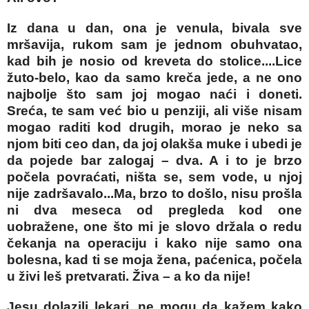
Iz dana u dan, ona je venula, bivala sve
mršavija, rukom sam je jednom obuhvatao,
kad bih je nosio od kreveta do stolice....Lice
žuto-belo, kao da samo kreča jede, a ne ono
najbolje što sam joj mogao naći i doneti.
Sreća, te sam već bio u penziji, ali više nisam
mogao raditi kod drugih, morao je neko sa
njom biti ceo dan, da joj olakša muke i ubedi je
da pojede bar zalogaj – dva. A i to je brzo
počela povraćati, ništa se, sem vode, u njoj
nije zadršavalo...Ma, brzo to došlo, nisu prošla
ni dva meseca od pregleda kod one
uobražene, one što mi je slovo držala o redu
čekanja na operaciju i kako nije samo ona
bolesna, kad ti se moja žena, paćenica, počela
u živi leš pretvarati. Živa – a ko da nije!
Jesu dolazili lekari, ne mogu da kažem kako