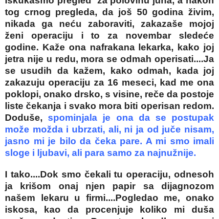
iskukasmo pregled za polovinu juna, a nakon
tog crnog pregleda, da još 50 godina živim,
nikada ga neću zaboraviti, zakazaše mojoj
ženi operaciju i to za novembar sledeće
godine. Kaže ona nafrakana lekarka, kako joj
jetra nije u redu, mora se odmah operisati....Ja
se usudih da kažem, kako odmah, kada joj
zakazuju operaciju za 16 meseci, kad me ona
poklopi, onako drsko, s visine, reče da postoje
liste čekanja i svako mora biti operisan redom.
Doduše,
spominjala je ona da se postupak
može možda i ubrzati, ali, ni ja od juče nisam,
jasno mi je bilo da čeka pare. A mi smo imali
sloge i ljubavi, ali para samo za najnužnije.
I tako....Dok smo čekali tu operaciju, odnesoh
ja krišom onaj njen papir sa dijagnozom
našem lekaru u firmi....Pogledao me, onako
iskosa, kao da procenjuje koliko mi duša