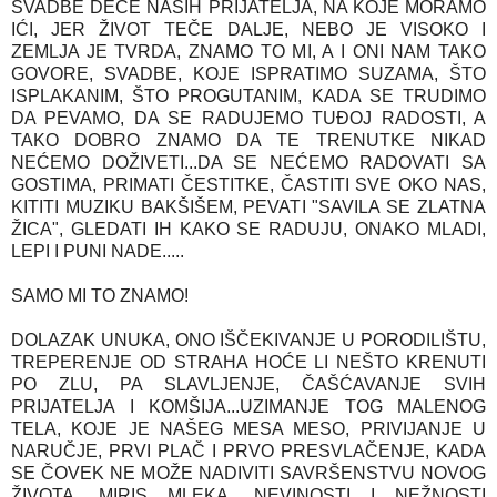
SVADBE DECE NAŠIH PRIJATELJA, NA KOJE MORAMO
IĆI, JER ŽIVOT TEČE DALJE, NEBO JE VISOKO I
ZEMLJA JE TVRDA, ZNAMO TO MI, A I ONI NAM TAKO
GOVORE, SVADBE, KOJE ISPRATIMO SUZAMA, ŠTO
ISPLAKANIM, ŠTO PROGUTANIM, KADA SE TRUDIMO
DA PEVAMO, DA SE RADUJEMO TUĐOJ RADOSTI, A
TAKO DOBRO ZNAMO DA TE TRENUTKE NIKAD
NEĆEMO DOŽIVETI...DA SE NEĆEMO RADOVATI SA
GOSTIMA, PRIMATI ČESTITKE, ČASTITI SVE OKO NAS,
KITITI MUZIKU BAKŠIŠEM, PEVATI "SAVILA SE ZLATNA
ŽICA", GLEDATI IH KAKO SE RADUJU, ONAKO MLADI,
LEPI I PUNI NADE.....
SAMO MI TO ZNAMO!
DOLAZAK UNUKA, ONO IŠČEKIVANJE U PORODILIŠTU,
TREPERENJE OD STRAHA HOĆE LI NEŠTO KRENUTI
PO ZLU, PA SLAVLJENJE, ČAŠĆAVANJE SVIH
PRIJATELJA I KOMŠIJA...UZIMANJE TOG MALENOG
TELA, KOJE JE NAŠEG MESA MESO, PRIVIJANJE U
NARUČJE, PRVI PLAČ I PRVO PRESVLAČENJE, KADA
SE ČOVEK NE MOŽE NADIVITI SAVRŠENSTVU NOVOG
ŽIVOTA, MIRIS MLEKA, NEVINOSTI I NEŽNOSTI