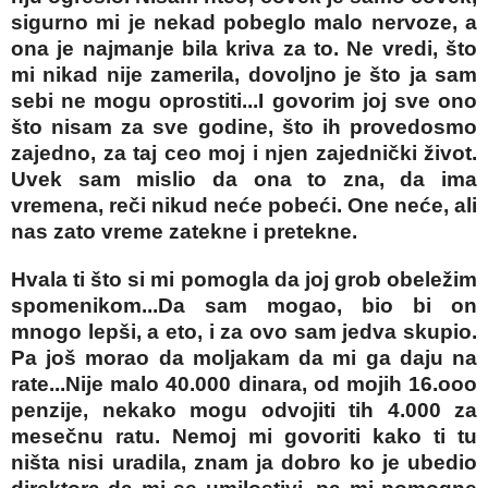
sigurno mi je nekad pobeglo malo nervoze, a
ona je najmanje bila kriva za to. Ne vredi, što
mi nikad nije zamerila, dovoljno je što ja sam
sebi ne mogu oprostiti...I govorim joj sve ono
što nisam za sve godine, što ih provedosmo
zajedno, za taj ceo moj i njen zajednički život.
Uvek sam mislio da ona to zna, da ima
vremena, reči nikud neće pobeći. One neće, ali
nas zato vreme zatekne i pretekne.
Hvala ti što si mi pomogla da joj grob obeležim
spomenikom...Da sam mogao, bio bi on
mnogo lepši, a eto, i za ovo sam jedva skupio.
Pa još morao da moljakam da mi ga daju na
rate...Nije malo 40.000 dinara, od mojih 16.ooo
penzije, nekako mogu odvojiti tih 4.000 za
mesečnu ratu. Nemoj mi govoriti kako ti tu
ništa nisi uradila, znam ja dobro ko je ubedio