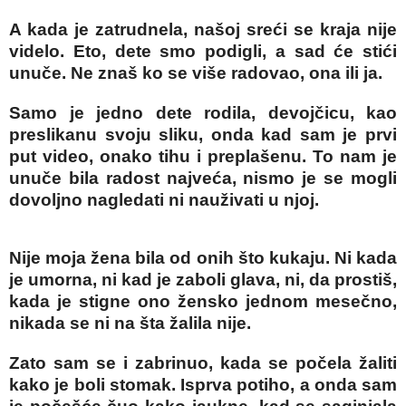
A kada je zatrudnela, našoj sreći se kraja nije
videlo. Eto, dete smo podigli, a sad će stići
unuče. Ne znaš ko se više radovao, ona ili ja.
Samo je jedno dete rodila, devojčicu, kao
preslikanu svoju sliku, onda kad sam je prvi
put video, onako tihu i preplašenu. To nam je
unuče bila radost najveća, nismo je se mogli
dovoljno nagledati ni nauživati u njoj.
Nije moja žena bila od onih što kukaju. Ni kada
je umorna, ni kad je zaboli glava, ni, da prostiš,
kada je stigne ono žensko jednom mesečno,
nikada se ni na šta žalila nije.
Zato sam se i zabrinuo, kada se počela žaliti
kako je boli stomak. Isprva potiho, a onda sam