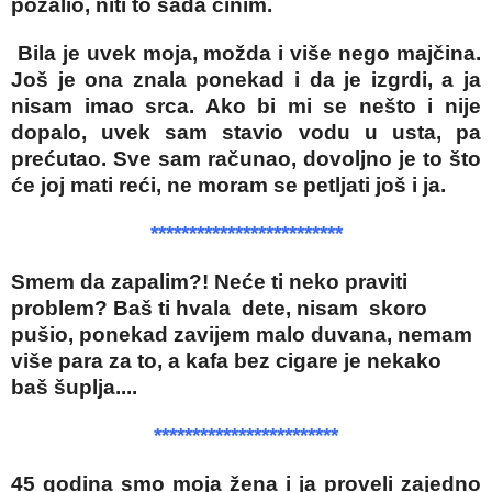
požalio, niti to sada činim.
Bila je uvek moja, možda i više nego majčina.
Još je ona znala ponekad i da je izgrdi, a ja
nisam imao srca. Ako bi mi se nešto i nije
dopalo, uvek sam stavio vodu u usta, pa
prećutao. Sve sam računao, dovoljno je to što
će joj mati reći, ne moram se petljati još i ja.
*************************
Smem da zapalim?! Neće ti neko praviti
problem? Baš ti hvala dete, nisam skoro
pušio, ponekad zavijem malo duvana, nemam
više para za to, a kafa bez cigare je nekako
baš šuplja....
************************
45 godina smo moja žena i ja proveli zajedno